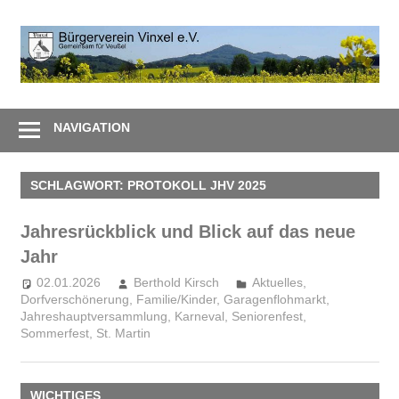
Zum
Inhalt
B
springen
V
Gemeinsam
e
–
NAVIGATION
Zusammen
SCHLAGWORT:
PROTOKOLL JHV 2025
Jahresrückblick und Blick auf das neue
Jahr
02.01.2026
Berthold Kirsch
Aktuelles
,
Dorfverschönerung
,
Familie/Kinder
,
Garagenflohmarkt
,
Jahreshauptversammlung
,
Karneval
,
Seniorenfest
,
Sommerfest
,
St. Martin
WICHTIGES