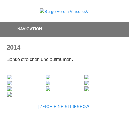
Zum
Inhalt
Bürgerve
springen
Gemeinsam
Vinxel
–
NAVIGATION
Zusammen
e.V.
2014
Bänke streichen und aufräumen.
[ZEIGE EINE SLIDESHOW]