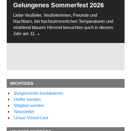
Gelungenes Sommerfest 2026
Liebe Veußeler, Veußelerinnen, Freunde und
Nachbarn, bei hochsommerlichen Temperaturen und
strahlend blauem Himmel besuchten auch in diesem
Jahr am 11.
WICHTIGES
Bürgerverein kontaktieren
Helfer werden
Mitglied werden
Newsletter
Unser Vinxel-Lied