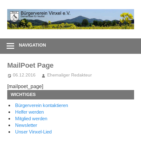
Zum
Inhalt
B
springen
V
Gemeinsam
e
–
NAVIGATION
Zusammen
MailPoet Page
06.12.2016
Ehemaliger Redakteur
[mailpoet_page]
WICHTIGES
Bürgerverein kontaktieren
Helfer werden
Mitglied werden
Newsletter
Unser Vinxel-Lied