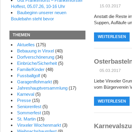
Gut Frankenforst – Frankenforster
15.03.2017
Hoffest, 05.07.26, 10-16 Uhr
Baubeginn unserer neuen
Anstatt die Reste 
Boulebahn steht bevor
Suppen, Aufläufe un
THEMEN
WEITERLESEN
Aktuelles
(175)
Bebauung in Vinxel
(40)
Dorfverschönerung
(34)
Osterbasteln
Einbrüche/Sicherheit
(5)
Familie/Kinder
(48)
05.03.2017
Fussballgolf
(4)
Liebe Vinxeler Grun
Garagenflohmarkt
(8)
vom Bürgerverein V
Jahreshauptversammlung
(17)
Karneval
(5)
Presse
(15)
WEITERLESEN
Seniorenfest
(5)
Sommerfest
(10)
St. Martin
(15)
Karnevalszug
Vinxeler Wochenmarkt
(3)
Weihnachsbaumfest
(8)