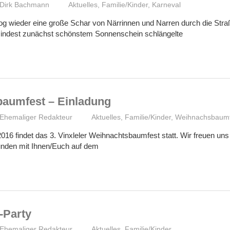
Dirk Bachmann
Aktuelles
,
Familie/Kinder
,
Karneval
og wieder eine große Schar von Närrinnen und Narren durch die St
mindest zunächst schönstem Sonnenschein schlängelte
aumfest – Einladung
Ehemaliger Redakteur
Aktuelles
,
Familie/Kinder
,
Weihnachsbaumf
6 findet das 3. Vinxleler Weihnachtsbaumfest statt. Wir freuen uns
unden mit Ihnen/Euch auf dem
-Party
Ehemaliger Redakteur
Aktuelles
,
Familie/Kinder