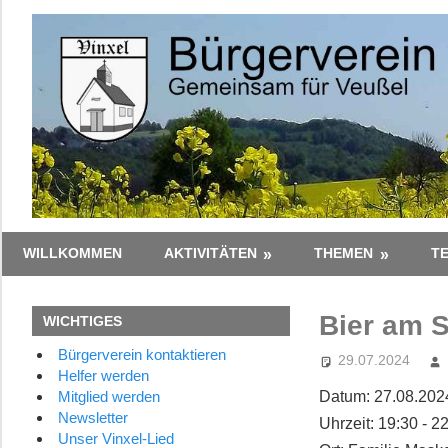
Zum
Inhalt
springen
Gemeinsam
Bürgerverein
WILLKOMMEN
AKTIVITÄTEN
THEMEN
T
–
Zusammen
Vinxel
Bier am 
WICHTIGES
e.V.
Bürgerverein kontaktieren
29.07.2024
Helfer werden
Datum:
27.08.202
Mitglied werden
Newsletter
Uhrzeit:
19:30 - 2
Unser Vinxel-Lied