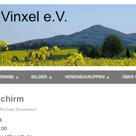
ERMINE
BILDER
VEREINE/GRUPPEN
ÜBER 
Schirm
Michael Dreesbach
4
2:00