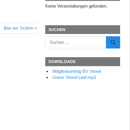
Keine Veranstaltungen gefunden.
Nächster
Bier am Schirm
SUCHEN
Beitrag:
Suchen
SUCHEN
nach:
DOWNLOADS
Mitgliedsantrag BV Vinxel
Unser Vinxel-Lied mp3