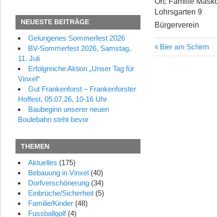
Ort:
Familie Masko
Lohrsgarten 9
NEUESTE BEITRÄGE
Bürgerverein
Gelungenes Sommerfest 2026
Vorheriger
Bier am Schirm
Beitragsn
BV-Sommerfest 2026, Samstag,
Beitrag:
11. Juli
Erfolgreiche Aktion „Unser Tag für
Vinxel“
Gut Frankenforst – Frankenforster
Hoffest, 05.07.26, 10-16 Uhr
Baubeginn unserer neuen
Boulebahn steht bevor
THEMEN
Aktuelles
(175)
Bebauung in Vinxel
(40)
Dorfverschönerung
(34)
Einbrüche/Sicherheit
(5)
Familie/Kinder
(48)
Fussballgolf
(4)