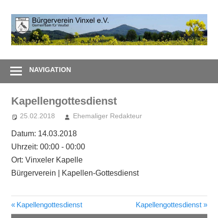
Zum
Inhalt
B
springen
V
Gemeinsam
e
–
NAVIGATION
Zusammen
Kapellengottesdienst
25.02.2018
Ehemaliger Redakteur
Datum:
14.03.2018
Uhrzeit:
00:00 - 00:00
Ort:
Vinxeler Kapelle
Bürgerverein | Kapellen-Gottesdienst
Vorheriger
Nächster
Kapellengottesdienst
Kapellengottesdienst
Beitragsnavigation
Beitrag:
Beitrag: