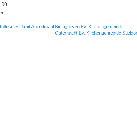
0:00
er
ottesdienst mit Abendmahl Birlinghoven Ev. Kirchengemeinde
avigation
Nächster
Osternacht Ev. Kirchengemeinde Stieldor
Beitrag: