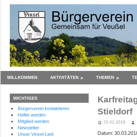
Zum
Inhalt
springen
Gemeinsam
Bürgerverein
WILLKOMMEN
AKTIVITÄTEN
THEMEN
T
–
Zusammen
Vinxel
Karfreita
WICHTIGES
e.V.
Bürgerverein kontaktieren
Stieldorf
Helfer werden
Mitglied werden
23.02.2018
Newsletter
Datum:
30.03.201
Unser Vinxel-Lied