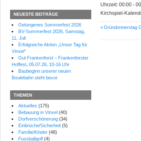
Uhrzeit:
00:00 - 0
Kirchspiel-Kalend
NEUESTE BEITRÄGE
Gelungenes Sommerfest 2026
Vorheriger
Gründonnerstag G
Beitragsn
BV-Sommerfest 2026, Samstag,
Beitrag:
11. Juli
Erfolgreiche Aktion „Unser Tag für
Vinxel“
Gut Frankenforst – Frankenforster
Hoffest, 05.07.26, 10-16 Uhr
Baubeginn unserer neuen
Boulebahn steht bevor
THEMEN
Aktuelles
(175)
Bebauung in Vinxel
(40)
Dorfverschönerung
(34)
Einbrüche/Sicherheit
(5)
Familie/Kinder
(48)
Fussballgolf
(4)