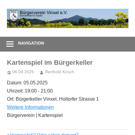
Zum
Inhalt
B
springen
V
Gemeinsam
e
–
NAVIGATION
Zusammen
Kartenspiel im Bürgerkeller
06.04.2025
Berthold Kirsch
Datum:
05.05.2025
Uhrzeit:
19:00 - 21:00
Ort:
Bürgerkeller Vinxel, Holtorfer Strasse 1
Weitere Informationen
Bürgerverein | Kartenspiel
Vorheriger
Vergesslich? Oder schon dement?