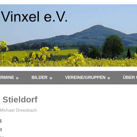
ERMINE
BILDER
VEREINE/GRUPPEN
ÜBER 
 Stieldorf
Michael Dreesbach
4
t