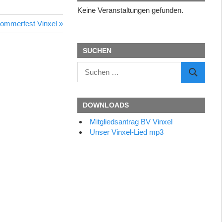
Keine Veranstaltungen gefunden.
ächster
ommerfest Vinxel
eitrag:
SUCHEN
Suchen
SUCHEN
nach:
DOWNLOADS
Mitgliedsantrag BV Vinxel
Unser Vinxel-Lied mp3