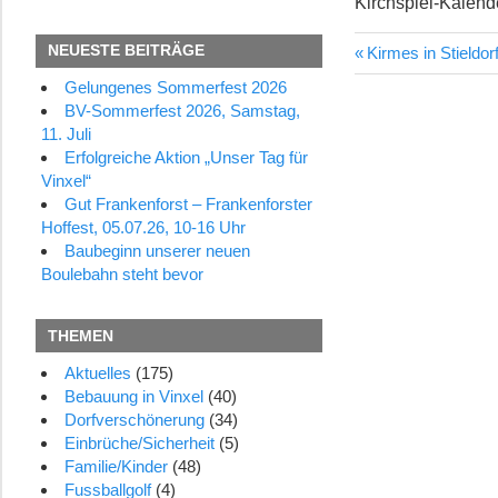
Kirchspiel-Kalend
NEUESTE BEITRÄGE
Vorheriger
Kirmes in Stieldor
Beitragsn
Beitrag:
Gelungenes Sommerfest 2026
BV-Sommerfest 2026, Samstag,
11. Juli
Erfolgreiche Aktion „Unser Tag für
Vinxel“
Gut Frankenforst – Frankenforster
Hoffest, 05.07.26, 10-16 Uhr
Baubeginn unserer neuen
Boulebahn steht bevor
THEMEN
Aktuelles
(175)
Bebauung in Vinxel
(40)
Dorfverschönerung
(34)
Einbrüche/Sicherheit
(5)
Familie/Kinder
(48)
Fussballgolf
(4)