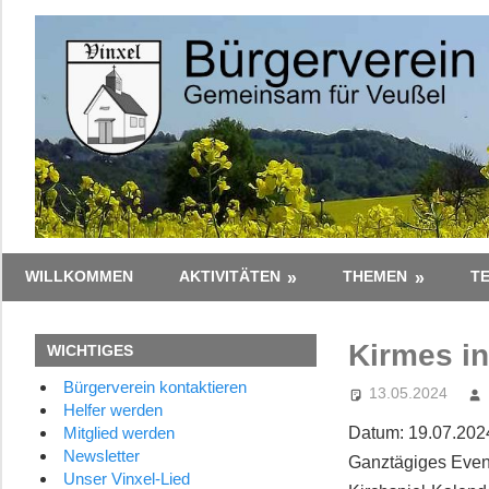
Zum
Inhalt
springen
Gemeinsam
Bürgerverein
WILLKOMMEN
AKTIVITÄTEN
THEMEN
T
–
Zusammen
Vinxel
Kirmes in
WICHTIGES
e.V.
Bürgerverein kontaktieren
13.05.2024
Helfer werden
Datum:
19.07.202
Mitglied werden
Newsletter
Ganztägiges Even
Unser Vinxel-Lied