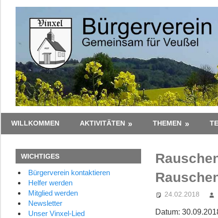
Zum
Inhalt
springen
Gemeinsam
Bürgerverein
WILLKOMMEN
AKTIVITÄTEN
THEMEN
T
–
Zusammen
Vinxel
Rauschen
WICHTIGES
e.V.
Bürgerverein kontaktieren
Rauschen
Helfer werden
Mitglied werden
24.02.2018
Newsletter
Datum:
30.09.201
Unser Vinxel-Lied