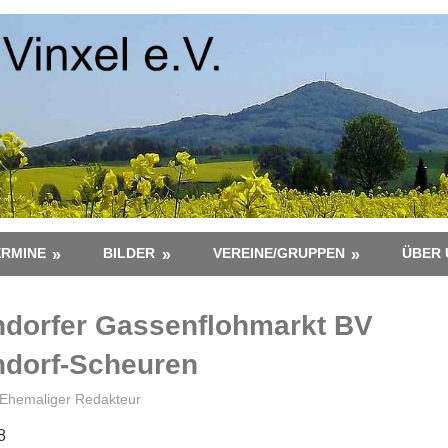
ERMINE
BILDER
VEREINE/GRUPPEN
ÜBER 
dorfer Gassenflohmarkt BV
dorf-Scheuren
Ehemaliger Redakteur
8