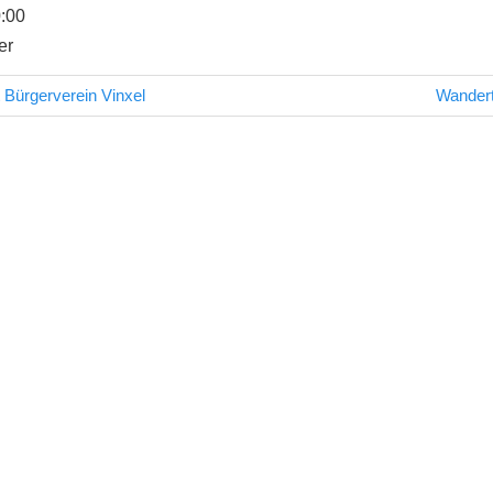
0:00
er
Nächste
 Bürgerverein Vinxel
Wander
avigation
Beitrag: