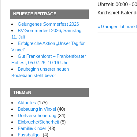
Uhrzeit:
00:00 - 0
Kirchspiel-Kalend
NEUESTE BEITRÄGE
Gelungenes Sommerfest 2026
Vorheriger
Garagenflohmarkt
Beitragsn
BV-Sommerfest 2026, Samstag,
Beitrag:
11. Juli
Erfolgreiche Aktion „Unser Tag für
Vinxel“
Gut Frankenforst – Frankenforster
Hoffest, 05.07.26, 10-16 Uhr
Baubeginn unserer neuen
Boulebahn steht bevor
THEMEN
Aktuelles
(175)
Bebauung in Vinxel
(40)
Dorfverschönerung
(34)
Einbrüche/Sicherheit
(5)
Familie/Kinder
(48)
Fussballgolf
(4)