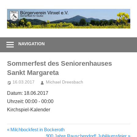
Zum
Inhalt
B
springen
V
Gemeinsam
e
–
NAVIGATION
Zusammen
Sommerfest des Seniorenhauses
Sankt Margareta
16.03.2017
Michael Dreesbach
Datum:
18.06.2017
Uhrzeit:
00:00 - 00:00
Kirchspiel-Kalender
Vorheriger
Milchbockfest in Bockeroth
Beitragsnavigation
Beitrag:
Nächster
900 Jahre Rauschendorf! Jubiläumsfeier