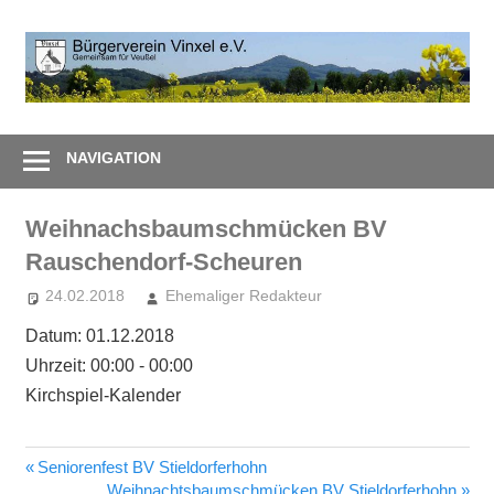
Zum
Inhalt
B
springen
V
Gemeinsam
e
–
NAVIGATION
Zusammen
Weihnachsbaumschmücken BV
Rauschendorf-Scheuren
24.02.2018
Ehemaliger Redakteur
Datum:
01.12.2018
Uhrzeit:
00:00 - 00:00
Kirchspiel-Kalender
Vorheriger
Seniorenfest BV Stieldorferhohn
Beitragsnavigation
Beitrag:
Nächster
Weihnachtsbaumschmücken BV Stieldorferhohn