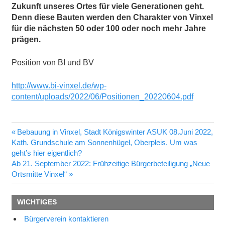
Zukunft unseres Ortes für viele Generationen geht.
Denn diese Bauten werden den Charakter von Vinxel
für die nächsten 50 oder 100 oder noch mehr Jahre
prägen.
Position von BI und BV
http://www.bi-vinxel.de/wp-
content/uploads/2022/06/Positionen_20220604.pdf
Vorheriger
Bebauung in Vinxel, Stadt Königswinter ASUK 08.Juni 2022,
Beitragsnavigation
Beitrag:
Kath. Grundschule am Sonnenhügel, Oberpleis. Um was
geht’s hier eigentlich?
Nächster
Ab 21. September 2022: Frühzeitige Bürgerbeteiligung „Neue
Beitrag:
Ortsmitte Vinxel“
WICHTIGES
Bürgerverein kontaktieren