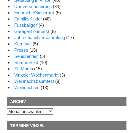
Bebauung in Vinxel
(40)
Dorfverschönerung
(34)
Einbrüche/Sicherheit
(5)
Familie/Kinder
(48)
Fussballgolf
(4)
Garagenflohmarkt
(8)
Jahreshauptversammlung
(17)
Karneval
(5)
Presse
(15)
Seniorenfest
(5)
Sommerfest
(10)
St. Martin
(15)
Vinxeler Wochenmarkt
(3)
Weihnachsbaumfest
(8)
Weihnachten
(13)
ARCHIV
Archiv
TERMINE VINXEL