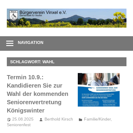
Zum
Inhalt
B
springen
V
Gemeinsam
e
–
NAVIGATION
Zusammen
SCHLAGWORT:
WAHL
Termin 10.9.:
Kandidieren Sie zur
Wahl der kommenden
Seniorenvertretung
Königswinter
25.08.2025
Berthold Kirsch
Familie/Kinder
,
Seniorenfest