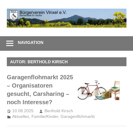
Zum
Inhalt
B
springen
V
Gemeinsam
e
–
NAVIGATION
Zusammen
AUTOR:
BERTHOLD KIRSCH
Garagenflohmarkt 2025
– Organisatoren
gesucht, Carsharing –
noch Interesse?
10.08.2025
Berthold Kirsch
Aktuelles
,
Familie/Kinder
,
Garagenflohmarkt