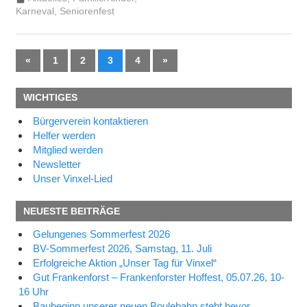
Karneval
,
Seniorenfest
Seitennummerierung
Vorherige
Nächste
«
1
2
3
4
»
Beiträge
Beiträge
der
WICHTIGES
Beiträge
Bürgerverein kontaktieren
Helfer werden
Mitglied werden
Newsletter
Unser Vinxel-Lied
NEUESTE BEITRÄGE
Gelungenes Sommerfest 2026
BV-Sommerfest 2026, Samstag, 11. Juli
Erfolgreiche Aktion „Unser Tag für Vinxel“
Gut Frankenforst – Frankenforster Hoffest, 05.07.26, 10-
16 Uhr
Baubeginn unserer neuen Boulebahn steht bevor