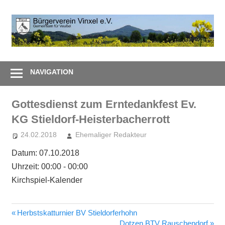
Zum
Inhalt
B
springen
V
Gemeinsam
e
–
NAVIGATION
Zusammen
Gottesdienst zum Erntedankfest Ev.
KG Stieldorf-Heisterbacherrott
24.02.2018
Ehemaliger Redakteur
Datum:
07.10.2018
Uhrzeit:
00:00 - 00:00
Kirchspiel-Kalender
Vorheriger
Herbstskatturnier BV Stieldorferhohn
Beitragsnavigation
Beitrag:
Nächster
Dotzen BTV Rauschendorf