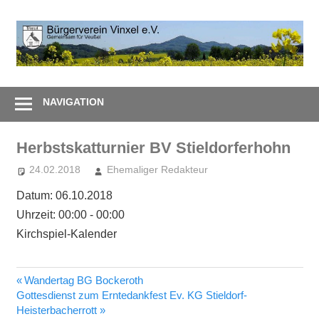
Zum
Inhalt
B
springen
V
Gemeinsam
e
–
NAVIGATION
Zusammen
Herbstskatturnier BV Stieldorferhohn
24.02.2018
Ehemaliger Redakteur
Datum:
06.10.2018
Uhrzeit:
00:00 - 00:00
Kirchspiel-Kalender
Vorheriger
Wandertag BG Bockeroth
Beitragsnavigation
Nächster
Beitrag:
Gottesdienst zum Erntedankfest Ev. KG Stieldorf-
Beitrag:
Heisterbacherrott