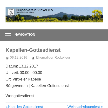
Zum
Inhalt
B
springen
V
Gemeinsam
e
–
NAVIGATION
Zusammen
Kapellen-Gottesdienst
06.12.2016
Ehemaliger Redakteur
Datum:
13.12.2017
Uhrzeit:
00:00 - 00:00
Ort:
Vinxeler Kapelle
Bürgerverein | Kapellen-Gottesdienst
Wortgottesdienst
Vorheriger
Nächster
Kapellen-Gottesdienst
Weihnachsbaumfest