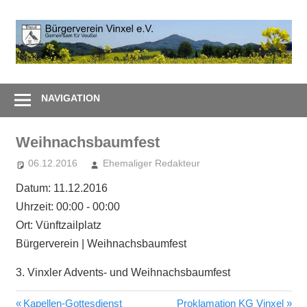
Zum
Inhalt
B
springen
V
Gemeinsam
e
–
NAVIGATION
Zusammen
Weihnachsbaumfest
06.12.2016
Ehemaliger Redakteur
Datum:
11.12.2016
Uhrzeit:
00:00 - 00:00
Ort:
Vünftzailplatz
Bürgerverein | Weihnachsbaumfest
3. Vinxler Advents- und Weihnachsbaumfest
Vorheriger
Nächster
Kapellen-Gottesdienst
Proklamation KG Vinxel