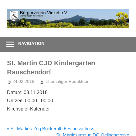
Zum
Inhalt
B
springen
V
Gemeinsam
e
–
NAVIGATION
Zusammen
St. Martin CJD Kindergarten
Rauschendorf
24.02.2018
Ehemaliger Redakteur
Datum:
08.11.2018
Uhrzeit:
00:00 - 00:00
Kirchspiel-Kalender
Vorheriger
St. Martins-Zug Bockeroth Festausschuss
Beitragsnavigation
Beitrag:
Nächster
St. Martinsumzug DG Oelinghoven