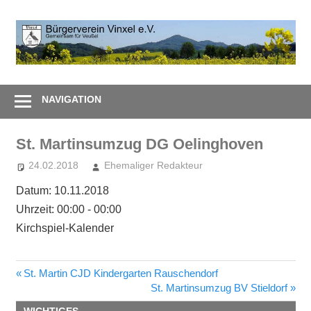
Zum
Inhalt
B
springen
V
Gemeinsam
e
–
NAVIGATION
Zusammen
St. Martinsumzug DG Oelinghoven
24.02.2018
Ehemaliger Redakteur
Datum:
10.11.2018
Uhrzeit:
00:00 - 00:00
Kirchspiel-Kalender
Vorheriger
St. Martin CJD Kindergarten Rauschendorf
Beitragsnavigation
Beitrag:
Nächster
St. Martinsumzug BV Stieldorf
Beitrag: