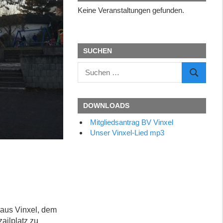
Keine Veranstaltungen gefunden.
SUCHEN
Suchen
SUCHEN
nach:
DOWNLOADS
Mitgliedsantrag BV Vinxel
Unser Vinxel-Lied mp3
 aus Vinxel, dem
ailplatz zu