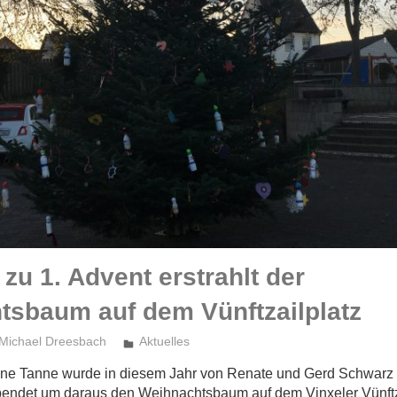
 zu 1. Advent erstrahlt der
tsbaum auf dem Vünftzailplatz
Michael Dreesbach
Aktuelles
höne Tanne wurde in diesem Jahr von Renate und Gerd Schwarz
pendet um daraus den Weihnachtsbaum auf dem Vinxeler Vünftz