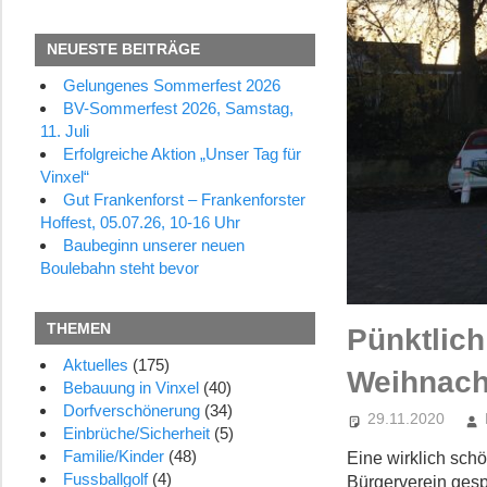
NEUESTE BEITRÄGE
Gelungenes Sommerfest 2026
BV-Sommerfest 2026, Samstag,
11. Juli
Erfolgreiche Aktion „Unser Tag für
Vinxel“
Gut Frankenforst – Frankenforster
Hoffest, 05.07.26, 10-16 Uhr
Baubeginn unserer neuen
Boulebahn steht bevor
THEMEN
Pünktlich
Aktuelles
(175)
Weihnach
Bebauung in Vinxel
(40)
Dorfverschönerung
(34)
29.11.2020
Einbrüche/Sicherheit
(5)
Familie/Kinder
(48)
Eine wirklich sc
Fussballgolf
(4)
Bürgerverein ges