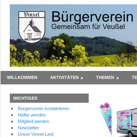
Zum
Inhalt
springen
Gemeinsam
Bürgerverein
WILLKOMMEN
AKTIVITÄTEN
THEMEN
T
–
Zusammen
Vinxel
WICHTIGES
e.V.
Bürgerverein kontaktieren
Helfer werden
Mitglied werden
Newsletter
Unser Vinxel-Lied