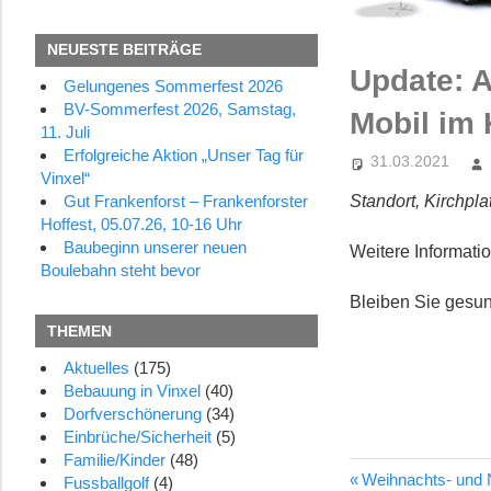
NEUESTE BEITRÄGE
Update: A
Gelungenes Sommerfest 2026
BV-Sommerfest 2026, Samstag,
Mobil im 
11. Juli
Erfolgreiche Aktion „Unser Tag für
31.03.2021
Vinxel“
Standort, Kirchplat
Gut Frankenforst – Frankenforster
Hoffest, 05.07.26, 10-16 Uhr
Baubeginn unserer neuen
Weitere Informati
Boulebahn steht bevor
Bleiben Sie gesun
THEMEN
Aktuelles
(175)
Bebauung in Vinxel
(40)
Dorfverschönerung
(34)
Einbrüche/Sicherheit
(5)
Familie/Kinder
(48)
Vorheriger
Weihnachts- und N
Beitragsn
Fussballgolf
(4)