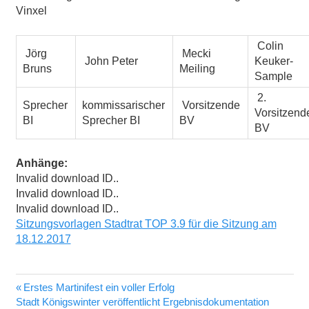
Vinxel
Colin
Jörg
Mecki
John Peter
Keuker-
Bruns
Meiling
Sample
2.
Sprecher
kommissarischer
Vorsitzende
Vorsitzend
BI
Sprecher BI
BV
BV
Anhänge:
Invalid download ID..
Invalid download ID..
Invalid download ID..
Sitzungsvorlagen Stadtrat TOP 3.9 für die Sitzung am
18.12.2017
Vorheriger
Erstes Martinifest ein voller Erfolg
Beitragsnavigation
Nächster
Beitrag:
Stadt Königswinter veröffentlicht Ergebnisdokumentation