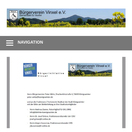
Zum
Inhalt
B
springen
V
Gemeinsam
e
–
NAVIGATION
Zusammen